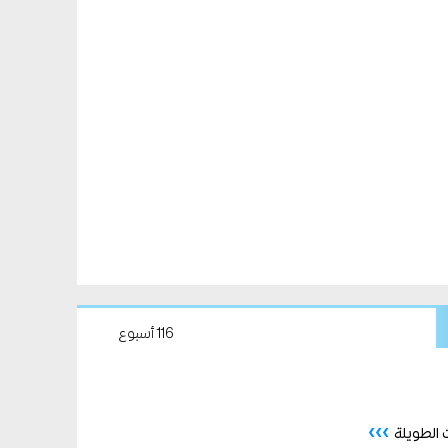
116 أسبوع
›››
 الطويلة