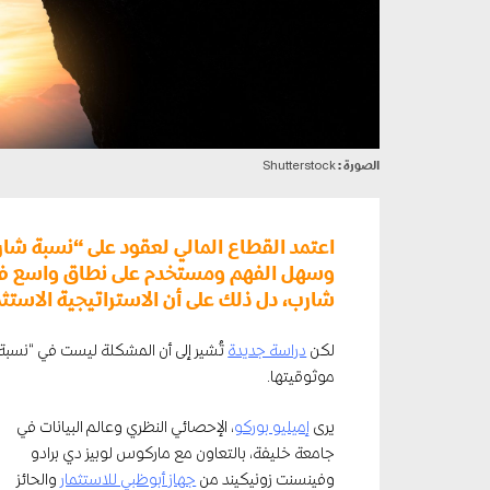
الصورة :
Shutterstock
اعتمد القطاع المالي لعقود على “نسبة شار
وسهل الفهم ومستخدم على نطاق واسع في ا
شارب، دل ذلك على أن الاستراتيجية الاستث
لكن
دراسة جديدة
تُشير إلى أن المشكلة ليست في “نسبة 
موثوقيتها.
يرى
إميليو بوركو
، الإحصائي النظري وعالم البيانات في
جامعة خليفة، بالتعاون مع ماركوس لوبيز دي برادو
وفينسنت زونيكيند من
جهاز أبوظبي للاستثمار
والحائز