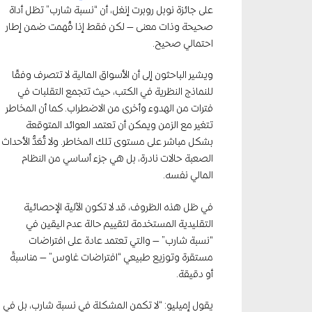
على جائزة نوبل روبرت إنغل، أن “نسبة شارب” تظل أداة
صحيحة وذات معنى — لكن فقط إذا فُهمت ضمن إطار
احتمالي صحيح.
ويشير الباحثون إلى أن الأسواق المالية لا تتصرف وفقًا
للنماذج النظرية في الكتب، حيث تتجمع التقلبات في
فترات من الهدوء وأخرى من الاضطراب. كما أن المخاطر
تتغير مع الزمن ويمكن أن تعتمد العوائد المتوقعة
بشكل مباشر على مستوى تلك المخاطر. ولا تُعَدُّ الأحداث
الصعبة حالات نادرة، بل هي جزء أساسي من النظام
المالي نفسه.
في ظل هذه الظروف، قد لا تكون الآلية الإحصائية
التقليدية المستخدمة لتقييم حالة عدم اليقين في
“نسبة شارب” — والتي تعتمد عادة على افتراضات
مستقرة وتوزيع طبيعي “افتراضات غاوس” — مناسبةً
أو دقيقة.
يقول إميليو: “لا تكمن المشكلة في نسبة شارب، بل في 