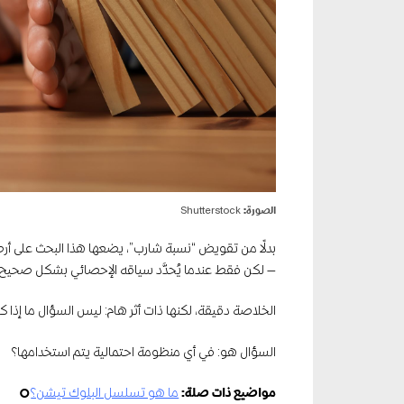
الصورة:
Shutterstock
بدلًا من تقويض “نسبة شارب”، يضعها هذا البحث على أر
— لكن فقط عندما يُحدَّد سياقه الإحصائي بشكل صحيح
الخلاصة دقيقة، لكنها ذات أثر هام: ليس السؤال ما إذا
السؤال هو: في أي منظومة احتمالية يتم استخدامها؟
مواضيع ذات صلة:
ما هو تسلسل البلوك تيشن؟
¢