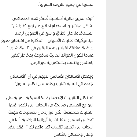
نفسها في جميع ظروف السوق”.
أثبت الفريق نظرية أساسية تُفسِّر هذه الخصائص
بشكل مباشر. وباستخدام نماذج من نوع “غارتش” —
المستخدمة على نطاق واسع في التمويل لرصد
ديناميكيات تقلبات الأسواق — تمكنوا من اشتقاق صيغ
رياضية مغلقة لقياس عدم اليقين في “نسبة شارب”
عندما تكون العوائد المالية مدفوعة بمخاطر تتغير
باستمرار وتتسم بالاستمرارية عبر الزمن.
ويتمثل الاستنتاج الأساسي لديهم في أن “الاستدلال
الإحصائي لنسبة شارب يعتمد على نظام السوق”.
قد تظل التقريبات الإحصائية الكلاسيكية المبنية على
التوزيع الطبيعي صالحة في البيئات التي تكون فيها
التقلبات منخفضة، لكن مع إدخال تصحيحات مهمة
تعكس استمرار التقلبات وتأثيراتها التراكمية. أما في
البيئات التي تشهد تقلبات أكبر وأكثر تكرارًا، فقد يتغير
الإطار الإحصائي بالكامل.