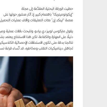
حظيت الورقة البحثية المقدَّمة إلى مجلة
“إيكونوميتريكا” باهتمام كبير، إذ أثار منشور حولها على
منصة “لينكد إن” مئات التعليقات وآلاف عمليات التحميل 
يقول ماركوس لوبيز دي برادو، وللبحث دلالات عملية ومباش
دليلًا على المهارة والكفاءة، لكن هذا الاستنتاج يعتمد ب
نتائجنا بدقة متى تكون الاستدلالات الإحصائية الكلاسيك
تجاهل ديناميكيات التقلب ومخاطره، قد تُساء قراءة نسب 