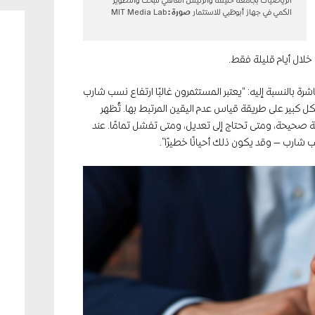
الرياضيات بجامعة خليفة والرئيس العالمي للبحث والتطوير
الكمي في جهاز أبوظبي للاستثمار
صورة :
MIT Media Lab
خلال أيام قليلة فقط.
رة بالنسبة إليه: “يعتبر المستثمرون غالبًا ارتفاع نسب شارب
شكل كبير على طريقة قياس عدم اليقين المرتبط بها. تُظهر
ية صحيحة، ومتى تحتاج إلى تعديل، ومتى تفشل تمامًا. عند
شارب — وقد يكون ذلك أحيانًا خطيرًا”.