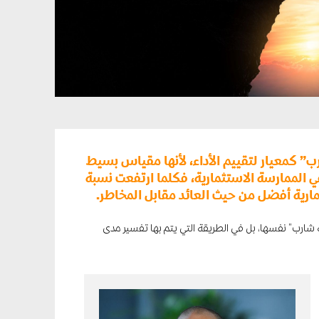
ب” كمعيار لتقييم الأداء، لأنها مقياس بسيط
لممارسة الاستثمارية، فكلما ارتفعت نسبة
مارية أفضل من حيث العائد مقابل المخاطر.
شارب” نفسها، بل في الطريقة التي يتم بها تفسير مدى