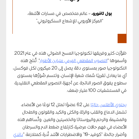
بول تافورو،
– عالم متخصص في مسارات الأشعة،
“المركز الأوروبي للإشعاع السنكروتروني”
طَوَّرَت كلير وفريقها تكنولوجيا المسح الضوئي هذه في عام 2021
وأسموها “
التصوير المقطعي الهرمي متباين الأطوار
“. تُنتَج هذه
التكنولوجيا صور بمستوى دقة يصل إلى 20 ميكرون لكل فوكسل،
أي ما يعادل تقريبًا سُمك شعرة الإنسان، وتتسم صُوَرُها بمستوى
سطوع يفوق الصور الناتجة عن أجهزة التصوير المقطعي التقليدية
في المستشفيات 100 مليار ضِعف.
يحتوي الأطلس حاليًا
على 62 عضوًا تمثل 12 نوعًا من الأعضاء،
تشمل الدماغ والقلب والرئة والكلى والكبد والقولون والطحال
والمشيمة والرحم والبروستاتا والخصيتين والعين. وتُساهم هذه
الأعضاء في فهم حالات مرضية كارتفاع ضغط الدم والسرطان
وأضرار جائحة “كوفيد-19” والاضطرابات الأشد نُدرة كمتلازمة “
داندي