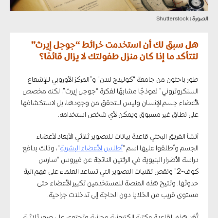
الصورة :
Shutterstock
هل سبق لك أن استخدمت خرائط “جوجل إيرث”
لتتأكد ما إذا كان منزل طفولتك لا يزال قائمًا؟
طور باحثون من جامعة “كوليدج لندن” و”المركز الأوروبي للإشعاع
السنكروتروني” نموذجًا مشابهًا لفكرة “جوجل إيرث”، لكنه مخصص
لأعضاء جسم الإنسان وليس للتحقق من وجودها، بل لاستكشافها
على نطاق غير مسبوق ويمكن لأي شخص استخدامه.
أنشأ الفريق البحثي قاعدة بيانات للتصوير ثلاثي الأبعاد لأعضاء
الجسم وأطلقوا عليها اسم “
أطلس الأعضاء البشرية
“، وذلك بدافع
دراسة الأضرار البنيوية في الرئتين الناتجة عن فيروس “سارس
كوف-2” ونقص تقنيات التصوير التي تساعد العلماء على فهم آلية
حدوثها. وتتيح هذه المنصة للمستخدمين تكبير الأعضاء حتى
مستوى قريب من الخلايا دون الحاجة إلى تدخلات جراحية.
تُعَد هذه القاعدة مكتبة إلكترونية مجانية وتحتوي على صور ثلاثية