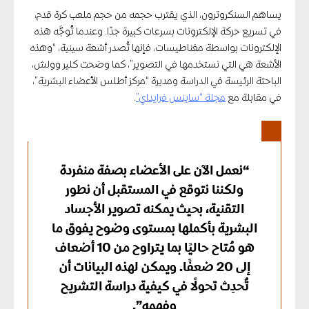
يساهم السنكروترون، الذي يقترب حجمه من حجم ملعب كرة قدم،
في تسريع حركة الإلكترونات بسرعات كبيرة جدًا. وعندما تُوجَّه هذه
الإلكترونات بواسطة مغناطيسات، فإنها تُصدر أشعة سينية، “وهذه
الأشعة هي التي نستخدمها في التصوير”، كما وضحت كلير وولش،
الباحثة الرئيسة في الدراسة ومديرة “مركز أطلس الأعضاء البشرية”،
في مقابلة مع
مجلة “ساينس فرايداي”
.
“نعمل الآن على الأعضاء بصفة منفردة
ولكننا نتوقع في المستقبل أن نطور
التقنية، بحيث يمكنه تصوير الأجساد
البشرية بأكملها بمستوى وضوح يفوق ما
هو مُتاح حاليًا بما يتراوح من 10 أضعاف
إلى 20 ضعفًا. ويمكن لهذه البيانات أن
تُحدِث تحولًا في كيفية دراسة التشريح
وفهمه”.