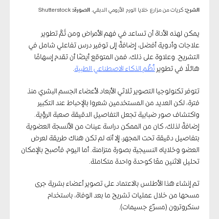
الشرح:
كريات من مزارع خلايا الورم الأرومي الدبقي.
الصورة:
Shutterstock
يمكن لهذه الأداة أن تساعد في فهم الأمراض ومن ثَمَّ تطوير
علاجات وأدوية أفضل، إضافةً إلى توفير درس تفاعلي شامل في
التشريح. وعلاوة على ذلك، فمن المتوقع أيضًا أن تقدم إسهامًا
هائلًا في تطوير
نُظُم الذكاء الاصطناعي الطبية
.
تتوفر تكنولوجيا التصوير ثلاثي الأبعاد لأعضاء الجسم البشري منذ
فترة، لكن العديد من المستخدمين شعروا بالإحباط عند التكبير
واكتشاف صور ضبابية تجعل التفاصيل الدقيقة صعبة الرؤية.
إضافةً لذلك، كان من الممكن دراسة عينات من الأنسجة العضوية
بتفاصيل دقيقة تحت المجهر، إلا أنه لم تكن هناك طريقة لعرض
العضو وخلاياه النسيجية بصورة متزامنة. أما اليوم، فأصبح بالإمكان
تحليل الاثنين معًا كوحدة واحدة متكاملة.
تم إنشاء هذا الأطلس بالاعتماد على تصوير أعضاء بشرية جرى
مسحها من خلال عمليات تشريح ما بعد الوفاة، باستخدام
سنكروترون (مسرّع جسيمات).