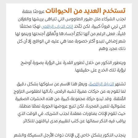
تستخدم العديد من الحيوانات
عروضًا متقنة
لجذب الشركاء مثل طيور الطاووس التي تتباهى بريشها والغزلان
التي تربي قرونًا كبيرة، لكن تتّخذ
إناث الذباب الراقص
نهجًا مختلفًا
قليلًا، فعلى الرغم من أنها تكبّر أجسادها وتُغمّق أجنحتها وينمو لها
شعر إضافي لتبدو أكثر خصوبة مما هي عليه في الواقع، إلا أن كل
ذلك مجرد وهم.
ويتطور الذكور من خلال تطوير القدرة على الرؤية بصورة أوضح
لرؤية تلك الخدع على حقيقتها.
تشتهر
الذبابة الراقصة
، ويعبّر هذا الاسم عن سلوكها بشكل دقيق
لما تقوم به من حركات مميزة تشبه الرقص، بأدائها لطقوس التزاوج
المُتقنة. وقد تبدو حركة مجموعة كبيرة من هذه الحشرات الصغيرة
عشوائية للعين المجردة، لكن تتبع عروضها الجوية نمطًا منظمًا،
حيث تقوم الإناث بمناورات معقدة لجذب الشريك، في الوقت الذي
يراقب فيه الذكر سماتها عن كثب لتقييم مدى لياقتهن للتكاثر.
ينجذب الذكور بشكل خاص إلى الإناث ذوات الأرجل السميكة والشعر