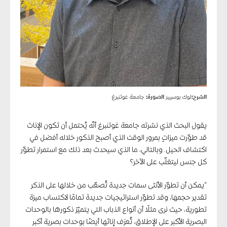
الشرح:
لوك بوسيير
الصورة:
جامعة غوتنبرغ
يقول البحث الذي نشرته جامعة غوتنبرغ أنّه يُحتمل أن تكون الإناث
قد طوّرت ميزاتٍ بمرور الوقت الذي أصبح الذكور خلاله أفضل في
اكتشاف الحيل. وبالتالي، ما الذي سيحدث بعد ذلك مع استمرار تطوّر
كل جنس ليتغلّب على الآخر؟
“يمكن أن تطوّر الأنثى سمات جديدة تُصعّب من خلالها على الذكر
تقدير حجمها، وقد تطوّر استراتيجيات جديدة تمامًا لاكتساب ميزة
تطورية، حيث نرى مثلًا أن أنواع الذباب التي يتميّز ذكورها بالوحدات
البصرية الأكبر على الإطلاق، تُعرَف إناثها أيضًا بوحدات بصرية أكبر