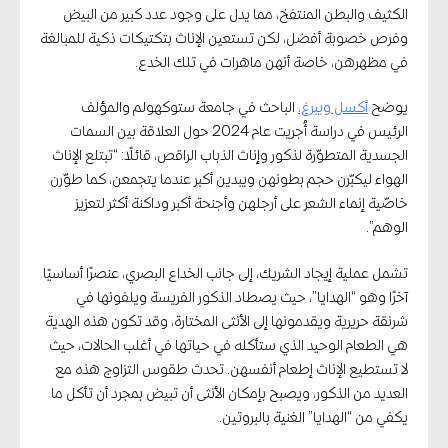
الكثيف والبطن المنتفخ، مما يدل على وجود عدد كبير من البيض
وفرص خصوبة أفضل، لكن تستعين الإناث بتكتيكات ذكية للمبالغة
في مظهرهن، خاصة أنهن ماهرات في تلك الخدع.
يوضح
أكسل ويبرغ،
الباحث في جامعة ستوكهولم والمؤلف
الرئيس في دراسة أُجريت عام 2024 حول العلاقة بين السمات
الجسدية المتطوّرة لذكور وإناث الذباب الراقص، قائلًا: “تبتلع الإناث
الهواء ليكبّرن حجم بطونهن ويبدين أكبر عندما يتجمعن، كما طوّرن
خاصّية إنماء الشعر على أرجلهن وأجنحة أكبر وداكنة أكثر لتعزيز
الوهم”.
تشمل عملية إيجاد الشريك، إلى جانب الخداع البصري، عنصرًا أساسيًا
آخرًا وهو “الهدايا”، حيث يصطاد الذكور الفريسة ويلفونها في
شرنقة حريرية ويقدمونها إلى الأنثى المختارة، وقد تكون هذه الهدية
هي الطعام الوحيد الذي ستأكله في حياتها في أغلب الحالات، حيث
لا تستطيع الإناث إطعام أنفسهن. تحدث طقوس التزاوج هذه مع
العديد من الذكور، ويصبح بإمكان الأنثى أن تبيض بمجرد أن تأكل ما
يكفي من “الهدايا” الغنية بالبروتين.