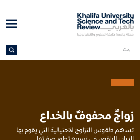
زواجٌ محفوفٌ بالخداع
تساهم طقوس التزاوج الاحتيالية التي يقوم بها
الذباب الراقص في تسريع تطور صفاتها