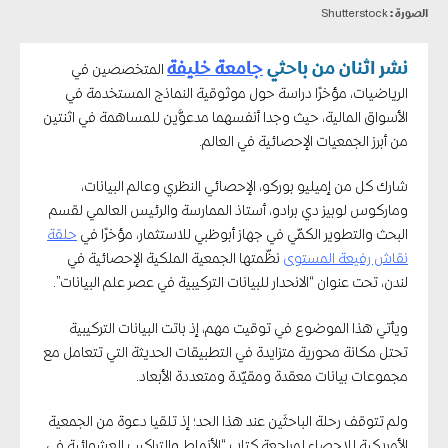
الصورة :
Shutterstock
نشر اثنان من باحثي
جامعة خليفة
المتخصصين في
الرياضيات، مؤخرًا دراسة حول موثوقية النماذج المستخدمة في
الأسواق المالية، حيث وجدا أنفسهما مدعوَّين للمساهمة في اثنتين
من أبرز الجمعيات الإحصائية في العالم.
شارك كل من إميليو بوركو، الإحصائي النظري وعالم البيانات،
وماركوس لوبيز دي برادو، أستاذ الممارسة والرئيس العالمي لقسم
البحث والتطوير الكمّي في جهاز أبوظبي للاستثمار، مؤخرًا في
حلقة
نقاش رفيعة المستوى
نظّمتها الجمعية الملكية الإحصائية في
لندن، تحت عنوان “الانحدار للبيانات التركيبية في عصر علم البيانات”.
ويأتي هذا الموضوع في توقيت مهم، إذ باتت البيانات التركيبية
تحتل مكانة محورية متزايدة في التطبيقات الحديثة التي تتعامل مع
مجموعات بيانات معقدة ومقيّدة ومتعددة الأبعاد.
ولم تتوقف رحلة الباحثَين عند هذا الحد؛ إذ تلقيا دعوة من الجمعية
الأمريكية للإحصاء لمراجعة كتاب “الأنماط والتراكيب العشوائية في