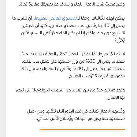
وتتم عملية شرب الجمال للماء واستخدامه بطريقة مغايرة تمامًا.
يمكن لهذه الكائنات، وفقًا لـ
الصندوق العالمي للطبيعة
، أن تشرب ما
يصل إلى 40 جالونًا من الماء دفعة واحدة، ويمكنها أن تعيش
لأسابيع دون ماء. ولكن إذا لم يكن الماء مخزنًا في السنام، فأين
يُخزَّن؟
لا يتم تخزينه إطلاقًا. يمكن للجمال تحمّل الجفاف الشديد، حيث
تفقد ما يصل إلى 30% من وزن جسمها على شكل ماء. لذلك،
عندما تشرب ما يصل إلى 40 جالونًا في جلسة واحدة، فإن ذلك
يكون بهدف إعادة ترطيب الجسم.
وتعد هذه واحدة من بين العديد من السمات البيولوجية التي تتميز
بها الجمال.
وتُسهم الجمال كذلك في نشر البذور أثناء تنقّلها ومن خلال
فضلاتها، مما يعزز نمو النباتات ويُحسّن الأمن الغذائي.