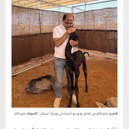
الشرح:
رازق كاكر في تفاعل ودي مع الجمال في مزرعة “مساكن”
الصورة:
رازق كاكر