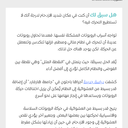
هل سبق لك
أن كنت في مكان شديد الازدحام لدرجة أنك لا
تستطيع التحرك فيه؟
تواجه أسراب الروبوتات المشكلة نفسها، فعندما تحاول روبوتات
عديدة أن تتحرك في نظام مثالي ومنظم، فإنها تتكدس وتتعطل
عن الحركة. لكن يوجد هناك حل لذلك.
يُعَد الحل بسيطًا، حيث يتمثل في “النقطة المثلى” وهي نقطة بين
الفوضى والنظام الكامل تؤدي إلى أفضل أداء.
كشفت
دراسة جديدة
أجراها باحثون في “جامعة هارفارد” أن إضافة
قدر بسيط من العشوائية إلى النظام يُمكن أن يزيل اختناقات حركة
الروبوتات ويساعدها في إنجاز مهامها على نحو أسرع.
يتيح قدر بسيط من العشوائية في حركة الروبوتات السلاسة
والانسيابية لحركتها بين بعضها البعض. وبتعبير آخر، يؤدي نقص
العشوائية إلى وجود الازدحام، في حين أن زيادتها بشكل مفرط