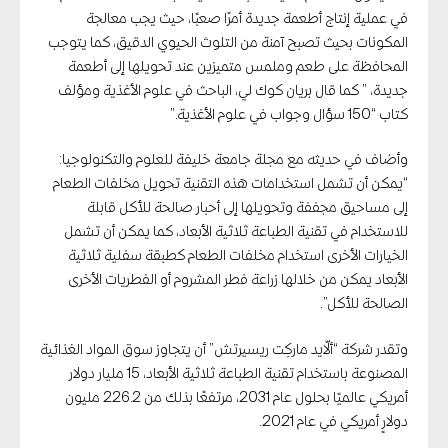
في عملية إنتاج أطعمة جديدة أمرًا صعبًا، حيث يجب معالجة
المكونات بحيث تصبح آمنة من التلوث الحيوي الدقيق، كما يتوجب
المحافظة على طعم وملمس متميزين عند تحويلها إلى أطعمة
جديدة، ” كما قال بريان كوك لي، الباحث في علوم الأغذية ومؤلف
كتاب “150 سؤال وجواب في علوم الأغذية.”
وأضاف في حديثه مع مجلة جامعة خليفة للعلوم والتكنولوجيا:
“يمكن أن تشمل استخدامات هذه التقنية تحويل مخلفات الطعام
إلى مساحيق مجففة وتحويلها إلى أحبار صالحة للأكل قابلة
للاستخدام في تقنية الطباعة ثلاثية الأبعاد، كما يمكن أن تشمل
الخيارات الأخرى استخدام مخلفات الطعام كطبقة سفلية ثلاثية
الأبعاد يمكن من خلالها زراعة فطر المشروم أو الفطريات الأخرى
الصالحة للأكل”.
وتقدر شركة “
ألّايد ماركِت ريسيرتش
” أن يتجاوز سوق المواد الغذائية
المصنوعة باستخدام تقنية الطباعة ثلاثية الأبعاد، 15 مليار دولار
أمريكي عالميًا بحلول عام 2031، مرتفعًا بذلك من 226.2 مليون
دولارٍ أمريكي في عام 2021.