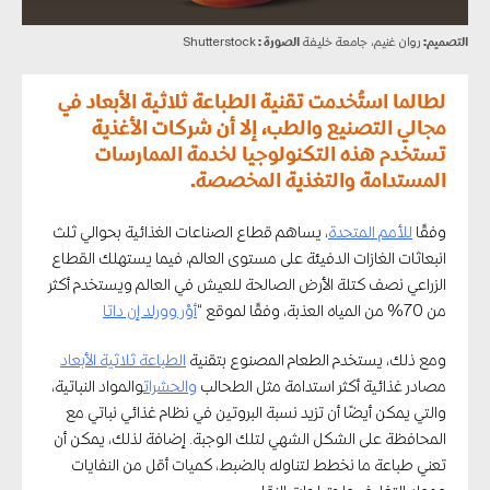
التصميم:
روان غنيم، جامعة خليفة
الصورة :
Shutterstock
لطالما استُخدمت تقنية الطباعة ثلاثية الأبعاد في
مجالي التصنيع والطب، إلا أن شركات الأغذية
تستخدم هذه التكنولوجيا لخدمة الممارسات
المستدامة والتغذية المخصصة.
وفقًا
للأمم المتحدة
، يساهم قطاع الصناعات الغذائية بحوالي ثلث
انبعاثات الغازات الدفيئة على مستوى العالم، فيما يستهلك القطاع
الزراعي نصف كتلة الأرض الصالحة للعيش في العالم ويستخدم أكثر
من 70% من المياه العذبة، وفقًا لموقع “
أوْر وورلد إن داتا
ومع ذلك، يستخدم الطعام المصنوع بتقنية
الطباعة ثلاثية الأبعاد
مصادر غذائية أكثر استدامة مثل الطحالب
والحشرات
والمواد النباتية،
والتي يمكن أيضًا أن تزيد نسبة البروتين في نظام غذائي نباتي مع
المحافظة على الشكل الشهي لتلك الوجبة. إضافة لذلك، يمكن أن
تعني طباعة ما نخطط لتناوله بالضبط، كميات أقل من النفايات