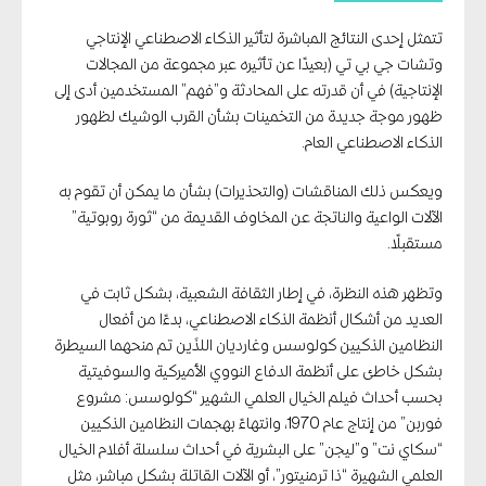
تتمثل إحدى النتائج المباشرة لتأثير الذكاء الاصطناعي الإنتاجي
وتشات جي بي تي (بعيدًا عن تأثيره عبر مجموعة من المجالات
الإنتاجية) في أن قدرته على المحادثة و”فهم” المستخدمين أدى إلى
ظهور موجة جديدة من التخمينات بشأن القرب الوشيك لظهور
الذكاء الاصطناعي العام.
ويعكس ذلك المناقشات (والتحذيرات) بشأن ما يمكن أن تقوم به
الآلات الواعية والناتجة عن المخاوف القديمة من “ثورة روبوتية”
مستقبلًا.
وتظهر هذه النظرة، في إطار الثقافة الشعبية، بشكل ثابت في
العديد من أشكال أنظمة الذكاء الاصطناعي، بدءًا من أفعال
النظامين الذكيين كولوسس وغارديان اللذَين تم منحهما السيطرة
بشكل خاطئ على أنظمة الدفاع النووي الأميركية والسوفيتية
بحسب أحداث فيلم الخيال العلمي الشهير “كولوسس: مشروع
فوربن” من إنتاج عام 1970، وانتهاءً بهجمات النظامين الذكيين
“سكاي نت” و”ليجن” على البشرية في أحداث سلسلة أفلام الخيال
العلمي الشهيرة “ذا ترمنيتور”، أو الآلات القاتلة بشكل مباشر، مثل