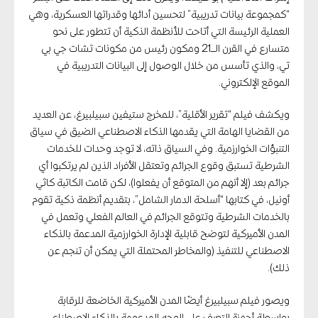
“كمجموعة بيانات تدريبية” لتحسين أدائها وقدراتها العسكرية، وهي
العملية الرئيسة التي أتاحت للأنظمة الذكية أن تتطور على نحو
متسارع في القرن الــ21 ومكون رئيس من مكونات تشات جي بي
تي، والذي تأسس من خلال الوصول إلى البيانات التدريبية في
الموقع الإلكتروني.
ويكشف فيلم “تقرير الأقلية”، للمخرج ستيفين سبيلبيرغ، عن العديد
من القضايا الهامة التي يقدمها الذكاء الاصطناعي الضيق في سياق
التنبؤات الخوارزمية. وفي السياق ذاته، لا توجد وحدات للخدمات
الشرطية تستبق وقوع الجرائم وتعتقل الأفراد الذين لم يرتكبوا أي
جرائم بعد (إلا أنهم من المتوقع أن يفعلوا)، لكن قامت الكاتبة كاثي
أونيل، في كتابها “أسلحة الدمار الشامل”، بتقديم أنظمة ذكية تقوم
بالخدمات الشرطية وتتوقع الجرائم في العالم الفعلي وتعمل في
المدن الأميركية لتوضح قابلية الإدارة الخوارزمية المدعمة بالذكاء
الاصطناعي للتنفيذ (والمخاطر المحتملة التي يمكن أن تنجم عن
ذلك).
ويصور فيلم سبيلبيرغ أيضًا المدن الأميركية الخاضعة للرقابة
بواسطة أجهزة التعرف على الوجه المدعومة بالذكاء الاصطناعي