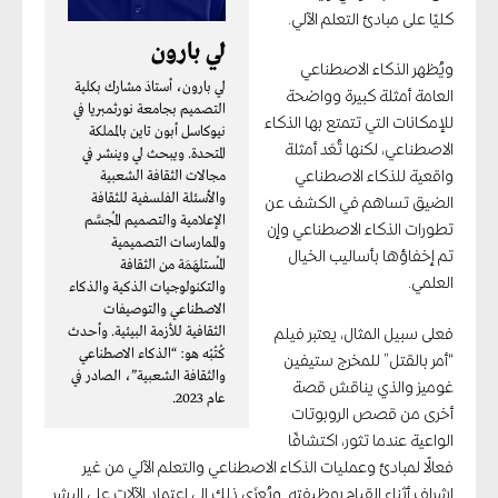
كليًا على مبادئ التعلم الآلي.
لي بارون
ويُظهر الذكاء الاصطناعي
لي بارون، أستاذ مشارك بكلية
العامة أمثلة كبيرة وواضحة
التصميم بجامعة نورثمبريا في
للإمكانات التي تتمتع بها الذكاء
نيوكاسل أبون تاين بالمملكة
الاصطناعي، لكنها تُعَد أمثلة
المتحدة. ويبحث لي وينشر في
مجالات الثقافة الشعبية
واقعية للذكاء الاصطناعي
والأسئلة الفلسفية للثقافة
الضيق تساهم في الكشف عن
الإعلامية والتصميم المُجسَّم
تطورات الذكاء الاصطناعي وإن
والممارسات التصميمية
تم إخفاؤها بأساليب الخيال
المُستلهَمَة من الثقافة
العلمي.
والتكنولوجيات الذكية والذكاء
الاصطناعي والتوصيفات
الثقافية للأزمة البيئية. وأحدث
فعلى سبيل المثال، يعتبر فيلم
كُتُبُه هو: “الذكاء الاصطناعي
“أمر بالقتل” للمخرج ستيفين
والثقافة الشعبية”، الصادر في
غوميز والذي يناقش قصة
عام 2023.
أخرى من قصص الروبوتات
الواعية عندما تثور، اكتشافًا
فعالًا لمبادئ وعمليات الذكاء الاصطناعي والتعلم الآلي من غير
إشراف أثناء القيام بوظيفته. ويُعزَى ذلك إلى اعتماد الآلات على البشر