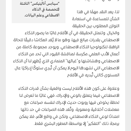
“سينابس أناليتيكس” الناشئة
المتخصصة في الذكاء
لذا، يعد النقد مهمًا في هذا
الاصطناعي وعلم البيانات.
الشأن للمساعدة في استعادة
التوازن المطلوب بين الحقيقة
والخيال. وتتمثل الحقيقة في أن الأفلام غالبًا ما يصور الذكاء
الاصطناعي بقدرات مبالغ فيها، وهو ما لا يُعَد انعكاسًا دقيقًا للحالة
الراهنة لتكنولوجيا الذكاء الاصطناعي. ويوجد مجموعة كاملة من
أعمال الأدب العلمي مكرسة لمناقشة القيود التي تحد من الذكاء
الاصطناعي وهشاشتها و”غبائها” المتمادي الذي يُظهِر لنا أن الذكاء
الاصطناعي التي نشهدها اليوم لا يمكن أن تُبدِي سلوكًا إدراكيًا عال
المستوى كالتي تُبديه في الأفلام.
وعلاوة على كون هذه الأفلام ليست واقعية بشأن قدرات الذكاء
الاصطناعي فيما يتعلق بالوعي والإدراك، فهي غالبًا ما تعرض لنا
لحظة يخوض فيها روبوت حديث الإدراك لنفسه صراعات مع
معضلات أخلاقية ومعنوية. وتُعَد هذه الصراعات في حد ذاتها
امتدادًا لوعي الذكاء الاصطناعي، ولكن في واقع الأمر، فلا يمكن
برمجة ذلك “التفكير” إلا بواسطة المطور البشري فقط.