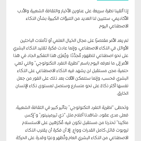
إذا ألقينا نظرة سريعة على عناوين الأخبار والثقافة الشعبية والأدب
الأكاديمي، ستتبين لنا العديد من التنبؤات الكبيرة بشأن الذكاء
الاصطناعي اليوم.
لم يعد الأمر مقتصرًا على مجال الخيال العلمي أو تأملات الباحثين
الأوائل في الذكاء الاصطناعي، وإنما عادت فكرة تقليد الذكاء البشري
على نحو اصطناعي للظهور مُجدَّدًا. ويُعزَى هذا التفكير الجاد في هذا
الأمر إلى ما نعرفه اليوم باسم “نظرية التفرد التكنولوجي” والتي تعني
حتمية مجئ مستقبل لن يشهد فيه الذكاء الاصطناعي على الذكاء
البشري فحسب، وإنما ستتمكن الآلات بعد ذلك على الفور من جعل
نفسها أكثر ذكاءً على نحو متسارع وستصل لمستوى ذكاء الإنسان
الخارق.
وتحظى “نظرية التفرد التكنولوجي” بتأثير كبير في الثقافة الشعبية.
فعلى مدى عقود، شاهدنا أفلام مثل “ذي تيرمينيتور” و”إكس
ماكينا” تحذرنا من مستقبل نكون فيه مُكرَهين على الاستسلام
لروبوت قاتل كامل القدرات وواعٍ. إلا أن فكرة أن يقترب الذكاء
الاصطناعي من الذكاء البشري العام وتُظهر وعيًا وقدرة على الحركة