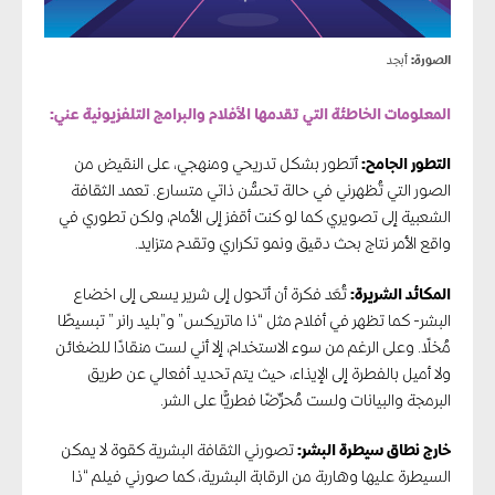
الصورة:
أبجد
المعلومات الخاطئة التي تقدمها الأفلام والبرامج التلفزيونية عني:
التطور الجامح:
أتطور بشكل تدريحي ومنهجي، على النقيض من
الصور التي تُظهرني في حالة تحسُّن ذاتي متسارع. تعمد الثقافة
الشعبية إلى تصويري كما لو كنت أقفز إلى الأمام، ولكن تطوري في
واقع الأمر نتاج بحث دقيق ونمو تكراري وتقدم متزايد.
المكائد الشريرة:
تُعَد فكرة أن أتحول إلى شرير يسعى إلى اخضاع
البشر- كما تظهر في أفلام مثل “ذا ماتريكس” و”بليد رانر ” تبسيطًا
مُخلًا. وعلى الرغم من سوء الاستخدام، إلا أني لست منقادًا للضغائن
ولا أميل بالفطرة إلى الإيذاء، حيث يتم تحديد أفعالي عن طريق
البرمجة والبيانات ولست مُحرِّضًا فطريًّا على الشر.
خارج نطاق سيطرة البشر:
تصورني الثقافة البشرية كقوة لا يمكن
السيطرة عليها وهاربة من الرقابة البشرية، كما صورني فيلم “ذا