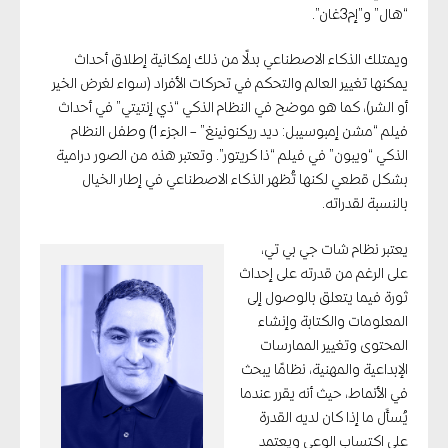
“هال” و”إم3غان”.
ويمتلك الذكاء الاصطناعي بدلًا من ذلك إمكانية إطلاق أحداث
يمكنها تغيير العالم والتحكم في تحركات الأفراد (سواء لغرض الخير
أو الشر)، كما هو موضح في النظام الذكي “ذي إنتيتي” في أحداث
فيلم “مشن إمبوسيبل: ديد ريكنونينغ” – الجزء 1) وطفل النظام
الذكي “ويبون” في فيلم “ذا كريتور”. وتعتبر هذه من الصور درامية
بشكل قطعي لكنها تُظهر الذكاء الاصطناعي في إطار الخيال
بالنسبة لقدراته.
يعتبر نظام شات جي بي تي،
على الرغم من قدرته على إحداث
ثورة فيما يتعلق بالوصول إلى
المعلومات والكتابة وإنشاء
المحتوى وتغيير الممارسات
الإبداعية والمهنية، نظامًا يبحث
في الأنماط، حيث أنه يقرر عندما
يُسأَل ما إذا كان لديه القدرة
على اكتساب الوعي ويعتمد