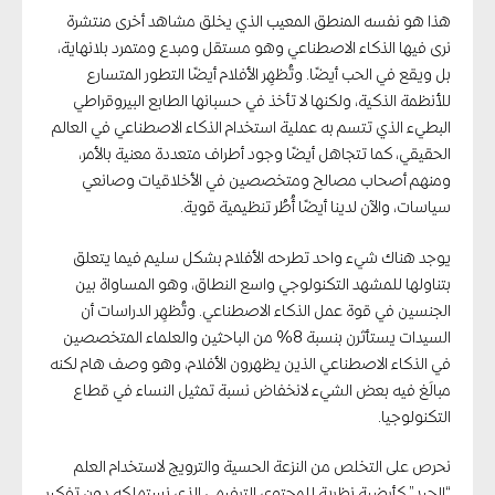
هذا هو نفسه المنطق المعيب الذي يخلق مشاهد أخرى منتشرة
نرى فيها الذكاء الاصطناعي وهو مستقل ومبدع ومتمرد بلانهاية،
بل ويقع في الحب أيضًا. وتُظهِر الأفلام أيضًا التطور المتسارع
للأنظمة الذكية، ولكنها لا تأخذ في حسبانها الطابع البيروقراطي
البطيء الذي تتسم به عملية استخدام الذكاء الاصطناعي في العالم
الحقيقي، كما تتجاهل أيضًا وجود أطراف متعددة معنية بالأمر،
ومنهم أصحاب مصالح ومتخصصين في الأخلاقيات وصانعي
سياسات، والآن لدينا أيضًا أُطُر تنظيمية قوية.
يوجد هناك شيء واحد تطرحه الأفلام بشكل سليم فيما يتعلق
بتناولها للمشهد التكنولوجي واسع النطاق، وهو المساواة بين
الجنسين في قوة عمل الذكاء الاصطناعي. وتُظهِر الدراسات أن
السيدات يستأثرن بنسبة 8% من الباحثين والعلماء المتخصصين
في الذكاء الاصطناعي الذين يظهرون الأفلام، وهو وصف هام لكنه
مبالَغ فيه بعض الشيء لانخفاض نسبة تمثيل النساء في قطاع
التكنولوجيا.
نحرص على التخلص من النزعة الحسية والترويج لاستخدام العلم
“الجيد” كأرضية نظرية للمحتوى الترفيهي الذي نستهلكه دون تفكير