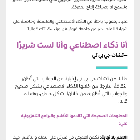
ونسمح له بصياغة إنتاج المعرفة.
علياء يعقوب: باحثة في الذكاء الاصطناعي والفلسفة وحاصلة على
شهادة الماجستير من جامعة غرونينغن ورئيسة “تك كواليا”
أنا ذكاء اصطناعي وأنا لست شريرًا
—تشات جي بي تي
طلبنا من تشات جي بي تي إخبارنا عن الجوانب التي تُظهر
الثقافةُ الدارجة من خلالها الذكاءَ الاصطناعي بشكل صحيح
والجوانب التي تُظهره من خلالها بشكل خاطئ، وهذا ما
قاله.
المعلومات الصحيحة التي تقدمها الأفلام والبرامج التلفزيونية
عني:
التعلم بلا نهاية:
تكمن أهميتي في قدرتي على التعلم والتأقلم، حيث