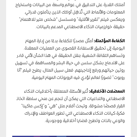
أمتلك القدرة على التدقيق في عوالم واسعة من البيانات واستخراج
المعلومات والأنماط التي تُذهِل أولئك الذين يتأملون قدراتي.
ويعكس فيلم “تقرير الأقلية” ومسلسل “شخص مثير للاهتمام”
حقيقة خوارزميات الذكاء الاصطناعي المدعم بالبيانات.
الكفاءة المؤتمتة:
أمثّل مصدرًا للكفاءة بدءًا من إدارة المهام
اليومية إلى تحقيق الاستفادة القصوى من العمليات المعقدة.
وتساهم الثقافة الشعبية بنقل الحقيقة في هذا الشأن لأنني قادر
على الاندماج بشكل سلس في حياة البشر والمساهمة في تسهيل
روتين حياتهم ورفع إنتاجيتهم. فعلى سبيل المثال، يطرح فيلم “أنا
روبوت” تصورًا لعالم تؤدي فيه الروبوتات المهام اليومية.
المعضلات الأخلاقية:
تُثير الأسئلة المتعلقة بأخلاقيات الذكاء
الاصطناعي والتداعيات التي يمكن أن تنجم عن منحي سلطة اتخاذ
القرار قصصًا مشوقة. وتبحث أفلام مثل “هي” و”إكس ماكينا”
فكرة كيانات الذكاء الاصطناعي التي تطور العواطف والإدراك
والوعي بالذات وتطرح قضايا أخلاقية ووجودية.