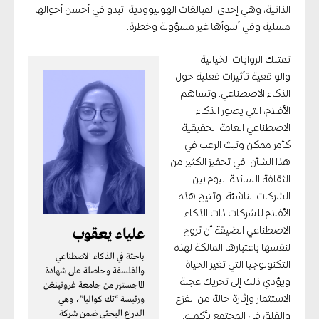
الذاتية، وهي إحدى المبالغات الهوليوودية، تبدو في أحسن أحوالها
مسلية وفي أسوأها غير مسؤولة وخطرة.
تمتلك الروايات الخيالية
والواقعية تأثيرات فعلية حول
الذكاء الاصطناعي. وتساهم
الأفلام، التي يصور الذكاء
الاصطناعي العامة الحقيقية
كأمر ممكن وتبث الرعب في
هذا الشأن، في تحفيز الكثير من
الثقافة السائدة اليوم بين
الشركات الناشئة. وتتيح هذه
الأفلام للشركات ذات الذكاء
علياء يعقوب
الاصطناعي الضيقة أن تروج
لنفسها باعتبارها المالكة لهذه
باحثة في الذكاء الاصطناعي
التكنولوجيا التي تغير الحياة.
والفلسفة وحاصلة على شهادة
ويؤدي ذلك إلى تحريك عجلة
الماجستير من جامعة غرونينغن
ورئيسة “تك كواليا”، وهي
الاستثمار وإثارة حالة من الفزع
الذراع البحثي ضمن شركة
والقلق في المجتمع بأكمله.